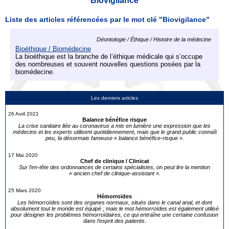
Biovigilance
Liste des articles référencées par le mot clé "Biovigilance"
Déontologie / Éthique / Histoire de la médecine
Bioéthique / Biomédecine
La bioéthique est la branche de l’éthique médicale qui s’occupe
des nombreuses et souvent nouvelles questions posées par la
biomédecine.
Les derniers articles
26 Avril 2021
Balance bénéfice risque
La crise sanitaire liée au coronavirus a mis en lumière une expression que les
médecins et les experts utilisent quotidiennement, mais que le grand public connaît
peu, la désormais fameuse « balance bénéfice-risque ».
17 Mai 2020
Chef de clinique / Clinicat
Sur l’en-tête des ordonnances de certains spécialistes, on peut lire la mention
« ancien chef de clinique-assistant ».
25 Mars 2020
Hémorroïdes
Les hémorroïdes sont des organes normaux, situés dans le canal anal, et dont
absolument tout le monde est équipé ; mais le mot hémorroïdes est également utilisé
pour désigner les problèmes hémorroïdaires, ce qui entraîne une certaine confusion
dans l’esprit des patients.