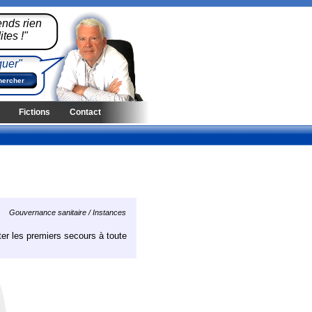
ends rien
tes !"
quer"
Fictions
Contact
Gouvernance sanitaire / Instances
ter les premiers secours à toute