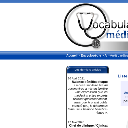
Accueil
>
Encyclopédie
>
A
> Arrêt cardia
Les derniers articles
Liste
26 Avril 2021
Balance bénéfice risque
La crise sanitaire liée au
coronavirus a mis en lumière
une expression que les
Se
médecins et les experts
Le
utilisent quotidiennement,
pe
mais que le grand public
connaît peu, la désormais
fameuse « balance bénéfice-
risque ».
17 Mai 2020
Chef de clinique / Clinicat