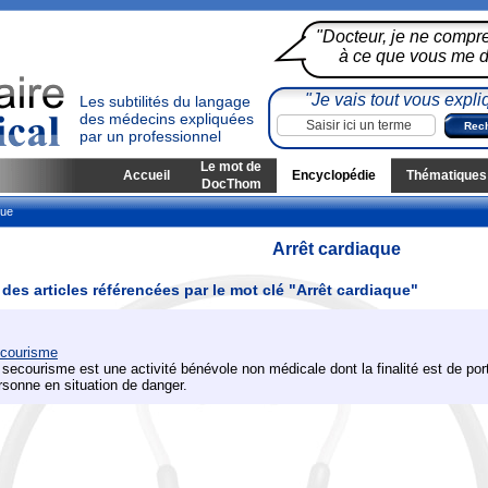
"Docteur, je ne compr
à ce que vous me di
"Je vais tout vous expli
Les subtilités du langage
des médecins expliquées
par un professionnel
Le mot de
Accueil
Encyclopédie
Thématiques
DocThom
que
Arrêt cardiaque
 des articles référencées par le mot clé "Arrêt cardiaque"
courisme
 secourisme est une activité bénévole non médicale dont la finalité est de por
rsonne en situation de danger.