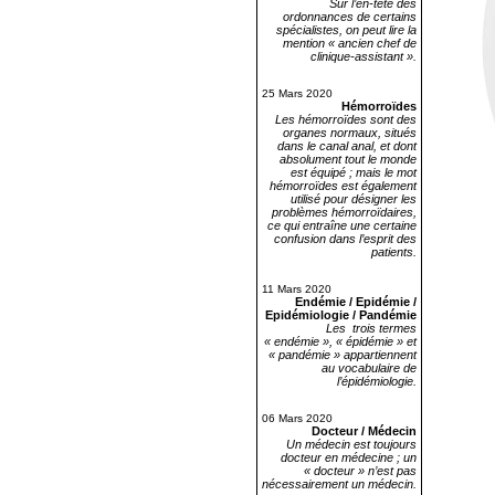
Sur l’en-tête des
ordonnances de certains
spécialistes, on peut lire la
mention « ancien chef de
clinique-assistant ».
25 Mars 2020
Hémorroïdes
Les hémorroïdes sont des
organes normaux, situés
dans le canal anal, et dont
absolument tout le monde
est équipé ; mais le mot
hémorroïdes est également
utilisé pour désigner les
problèmes hémorroïdaires,
ce qui entraîne une certaine
confusion dans l’esprit des
patients.
11 Mars 2020
Endémie / Epidémie /
Epidémiologie / Pandémie
Les trois termes
« endémie », « épidémie » et
« pandémie » appartiennent
au vocabulaire de
l’épidémiologie.
06 Mars 2020
Docteur / Médecin
Un médecin est toujours
docteur en médecine ; un
« docteur » n’est pas
nécessairement un médecin.