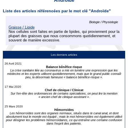
Androïde
Liste des articles référencées par le mot clé "Androïde"
Biologie / Physiologie
Graisse / Lipide
Nos cellules sont faites en partie de lipides, qui proviennent pour la
plupart des graisses que nous consommons quotidiennement, et
souvent de manière excessive.
Les derniers articles
26 Avril 2021
Balance bénéfice risque
La crise sanitaire liée au coronavirus a mis en lumière une expression que les
médecins et les experts utilisent quotidiennement, mais que le grand public connaît
peu, la désormais fameuse « balance bénéfice-risque ».
17 Mai 2020
Chef de clinique / Clinicat
Sur l’en-tête des ordonnances de certains spécialistes, on peut lire la mention
« ancien chef de clinique-assistant ».
25 Mars 2020
Hémorroïdes
Les hémorroïdes sont des organes normaux, situés dans le canal anal, et dont
absolument tout le monde est équipé ; mais le mot hémorroïdes est également utilisé
pour désigner les problèmes hémorroïdaires, ce qui entraîne une certaine confusion
dans l’esprit des patients.