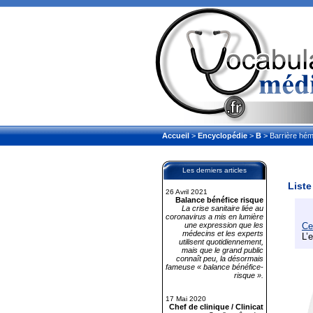
Accueil
>
Encyclopédie
>
B
> Barrière hém
Les derniers articles
Liste
26 Avril 2021
Balance bénéfice risque
La crise sanitaire liée au
coronavirus a mis en lumière
une expression que les
Ce
médecins et les experts
L’
utilisent quotidiennement,
mais que le grand public
connaît peu, la désormais
fameuse « balance bénéfice-
risque ».
17 Mai 2020
Chef de clinique / Clinicat