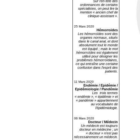
Sur l’en-tête des
ordonnances de certains
spécialistes, on peut lire la
mention « ancien chef de
clinique-assistant ».
25 Mars 2020
Hémorroïdes
Les hémorroïdes sont des
organes normaux, situés
dans le canal anal, et dont
absolument tout le monde
est équipé ; mais le mot
hémorroïdes est également
utilisé pour désigner les
problèmes hémorroïdaires,
ce qui entraîne une certaine
confusion dans l’esprit des
patients.
11 Mars 2020
Endémie / Epidémie /
Epidémiologie / Pandémie
Les trois termes
« endémie », « épidémie » et
« pandémie » appartiennent
au vocabulaire de
l’épidémiologie.
06 Mars 2020
Docteur / Médecin
Un médecin est toujours
docteur en médecine ; un
« docteur » n’est pas
nécessairement un médecin.