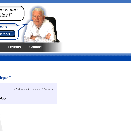
ends rien
tes !"
quer"
Fictions
Contact
lique"
Cellules / Organes / Tissus
râne.