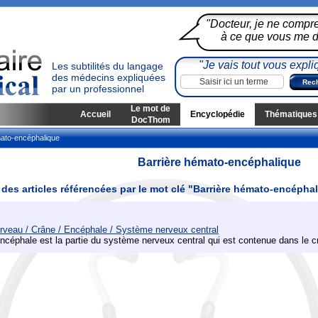
"Docteur, je ne compr
à ce que vous me di
"Je vais tout vous expli
Les subtilités du langage
des médecins expliquées
par un professionnel
Le mot de
Accueil
Encyclopédie
Thématiques
DocThom
ato-encéphalique
Barrière hémato-encéphalique
 des articles référencées par le mot clé "Barrière hémato-encépha
rveau / Crâne / Encéphale / Système nerveux central
encéphale est la partie du système nerveux central qui est contenue dans le c