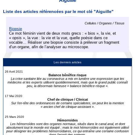
Aiguille
Liste des articles référencées par le mot clé "Aiguille"
Cellules / Organes / Tissus
Biopsie
Ce mot féminin vient de deux mots grecs : « bios », la vie, et
« opsis », la vue : la vie et la vue, quelle poésie dans ce
vocable… Réaliser une biopsie consiste à prélever un fragment
d’un organe, afin de l’analyser au microscope.
Les derniers articles
26 Avril 2021
Balance bénéfice risque
La crise sanitaire liée au coronavirus a mis en lumière une expression que les
médecins et les experts utilisent quotidiennement, mais que le grand public connaît
peu, la désormais fameuse « balance bénéfice-risque ».
17 Mai 2020
Chef de clinique / Clinicat
Sur l’en-tête des ordonnances de certains spécialistes, on peut lire la mention
« ancien chef de clinique-assistant ».
25 Mars 2020
Hémorroïdes
Les hémorroïdes sont des organes normaux, situés dans le canal anal, et dont
absolument tout le monde est équipé ; mais le mot hémorroïdes est également utilisé
pour désigner les problèmes hémorroïdaires, ce qui entraîne une certaine confusion
dans l’esprit des patients.