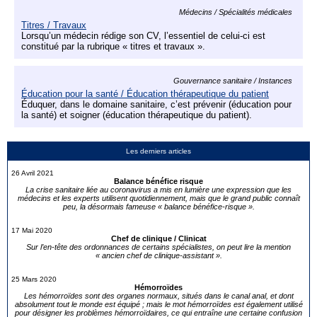
Médecins / Spécialités médicales
Titres / Travaux
Lorsqu’un médecin rédige son CV, l’essentiel de celui-ci est
constitué par la rubrique « titres et travaux ».
Gouvernance sanitaire / Instances
Éducation pour la santé / Éducation thérapeutique du patient
Éduquer, dans le domaine sanitaire, c’est prévenir (éducation pour
la santé) et soigner (éducation thérapeutique du patient).
Les derniers articles
26 Avril 2021
Balance bénéfice risque
La crise sanitaire liée au coronavirus a mis en lumière une expression que les
médecins et les experts utilisent quotidiennement, mais que le grand public connaît
peu, la désormais fameuse « balance bénéfice-risque ».
17 Mai 2020
Chef de clinique / Clinicat
Sur l’en-tête des ordonnances de certains spécialistes, on peut lire la mention
« ancien chef de clinique-assistant ».
25 Mars 2020
Hémorroïdes
Les hémorroïdes sont des organes normaux, situés dans le canal anal, et dont
absolument tout le monde est équipé ; mais le mot hémorroïdes est également utilisé
pour désigner les problèmes hémorroïdaires, ce qui entraîne une certaine confusion