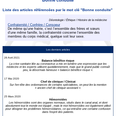
Bonne conduite
Liste des articles référencées par le mot clé "Bonne conduite"
Déontologie / Éthique / Histoire de la médecine
Confraternité / Confrère / Consoeur
De même qu’une fratrie, c’est l’ensemble des frères et sœurs
d’une même famille, la confraternité concerne l’ensemble des
membres du corps médical, quelque soit leur sexe.
Les derniers articles
26 Avril 2021
Balance bénéfice risque
La crise sanitaire liée au coronavirus a mis en lumière une expression que les
médecins et les experts utilisent quotidiennement, mais que le grand public connaît
peu, la désormais fameuse « balance bénéfice-risque ».
17 Mai 2020
Chef de clinique / Clinicat
Sur l’en-tête des ordonnances de certains spécialistes, on peut lire la mention
« ancien chef de clinique-assistant ».
25 Mars 2020
Hémorroïdes
Les hémorroïdes sont des organes normaux, situés dans le canal anal, et dont
absolument tout le monde est équipé ; mais le mot hémorroïdes est également utilisé
pour désigner les problèmes hémorroïdaires, ce qui entraîne une certaine confusion
dans l’esprit des patients.