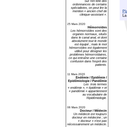
Sur l’en-tête des
ordonnances de certains
spécialistes, on peut lire la
Pl
mention « ancien chef de
clinique-assistant ».
La
25 Mars 2020
Hémorroïdes
Les hémorroïdes sont des
organes normaux, situés
dans le canal anal, et dont
absolument tout le monde
est équipé ; mais le mot
hémorroïdes est également
utilisé pour désigner les
problèmes hémorroïdaires,
ce qui entraîne une certaine
confusion dans l’esprit des
patients.
11 Mars 2020
Endémie / Epidémie /
Epidémiologie / Pandémie
Les trois termes
« endémie », « épidémie » et
« pandémie » appartiennent
au vocabulaire de
l’épidémiologie.
06 Mars 2020
Docteur / Médecin
Un médecin est toujours
docteur en médecine ; un
« docteur » n’est pas
nécessairement un médecin.