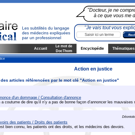
"Docteur, je ne compr
à ce que vous me di
"Je vais tout vous expli
Les subtilités du langage
des médecins expliquées
par un professionnel
Le mot de
Accueil
Encyclopédie
Thématiques
DocThom
tice
Action en justice
 des articles référencées par le mot clé "Action en justice"
nonce d'un dommage / Consultation d'annonce
 a coutume de dire qu’il n’y a pas de bonne façon d’annoncer les mauvaises 
Déontolog
voirs des patients / Droits des patients
est bien connu, les patients ont des droits, et les médecins des devoirs.