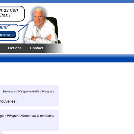
ends rien
tes !"
quer"
Fictions
Contact
Bénéfice / Responsabilité / Risques
nouvelles.
ie / Éthique / Histoire de la médecine