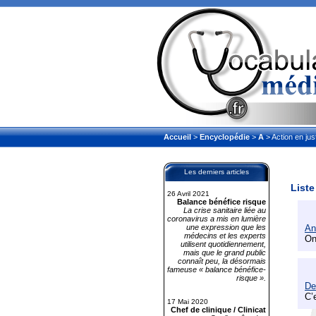
Accueil
>
Encyclopédie
>
A
> Action en jus
Les derniers articles
Liste
26 Avril 2021
Balance bénéfice risque
La crise sanitaire liée au
coronavirus a mis en lumière
une expression que les
An
médecins et les experts
On
utilisent quotidiennement,
mais que le grand public
connaît peu, la désormais
fameuse « balance bénéfice-
risque ».
De
C’
17 Mai 2020
Chef de clinique / Clinicat