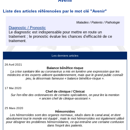
Avenir
Liste des articles référencées par le mot clé "Avenir"
Maladies / Patients / Pathologie
Diagnostic / Pronostic
Le diagnostic est indispensable pour mettre en route un
traitement ; le pronostic évalue les chances d’efficacité de ce
traitement.
Les derniers articles
26 Avril 2021
Balance bénéfice risque
La crise sanitaire liée au coronavirus a mis en lumière une expression que les
médecins et les experts utilisent quotidiennement, mais que le grand public connaît
peu, la désormais fameuse « balance bénéfice-risque ».
17 Mai 2020
Chef de clinique / Clinicat
Sur l’en-tête des ordonnances de certains spécialistes, on peut lire la mention
« ancien chef de clinique-assistant ».
25 Mars 2020
Hémorroïdes
Les hémorroïdes sont des organes normaux, situés dans le canal anal, et dont
absolument tout le monde est équipé ; mais le mot hémorroïdes est également utilisé
pour désigner les problèmes hémorroïdaires, ce qui entraîne une certaine confusion
dans l’esprit des patients.