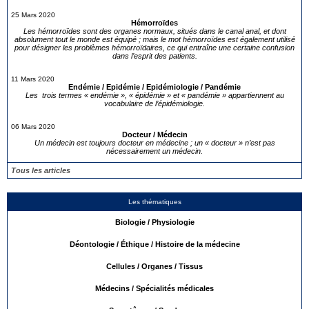
25 Mars 2020
Hémorroïdes
Les hémorroïdes sont des organes normaux, situés dans le canal anal, et dont
absolument tout le monde est équipé ; mais le mot hémorroïdes est également utilisé
pour désigner les problèmes hémorroïdaires, ce qui entraîne une certaine confusion
dans l’esprit des patients.
11 Mars 2020
Endémie / Epidémie / Epidémiologie / Pandémie
Les trois termes « endémie », « épidémie » et « pandémie » appartiennent au
vocabulaire de l’épidémiologie.
06 Mars 2020
Docteur / Médecin
Un médecin est toujours docteur en médecine ; un « docteur » n’est pas
nécessairement un médecin.
Tous les articles
Les thématiques
Biologie / Physiologie
Déontologie / Éthique / Histoire de la médecine
Cellules / Organes / Tissus
Médecins / Spécialités médicales