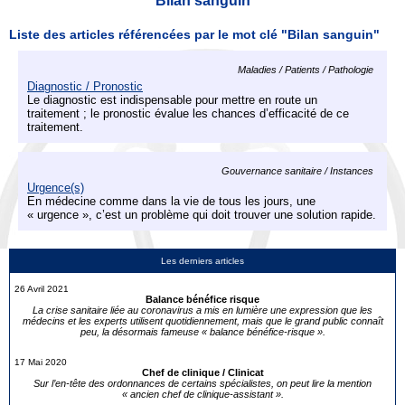
Bilan sanguin
Liste des articles référencées par le mot clé "Bilan sanguin"
Maladies / Patients / Pathologie
Diagnostic / Pronostic
Le diagnostic est indispensable pour mettre en route un
traitement ; le pronostic évalue les chances d’efficacité de ce
traitement.
Gouvernance sanitaire / Instances
Urgence(s)
En médecine comme dans la vie de tous les jours, une
« urgence », c’est un problème qui doit trouver une solution rapide.
Les derniers articles
26 Avril 2021
Balance bénéfice risque
La crise sanitaire liée au coronavirus a mis en lumière une expression que les
médecins et les experts utilisent quotidiennement, mais que le grand public connaît
peu, la désormais fameuse « balance bénéfice-risque ».
17 Mai 2020
Chef de clinique / Clinicat
Sur l’en-tête des ordonnances de certains spécialistes, on peut lire la mention
« ancien chef de clinique-assistant ».