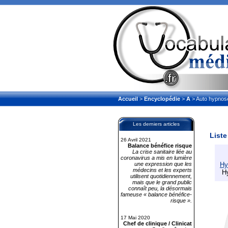
Accueil
>
Encyclopédie
>
A
> Auto hypnos
Les derniers articles
Liste
26 Avril 2021
Balance bénéfice risque
La crise sanitaire liée au
coronavirus a mis en lumière
une expression que les
Hy
médecins et les experts
Hy
utilisent quotidiennement,
mais que le grand public
connaît peu, la désormais
fameuse « balance bénéfice-
risque ».
17 Mai 2020
Chef de clinique / Clinicat