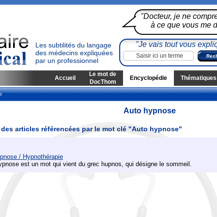
"Docteur, je ne compr
à ce que vous me di
"Je vais tout vous expli
Les subtilités du langage
des médecins expliquées
par un professionnel
Le mot de
Accueil
Encyclopédie
Thématiques
DocThom
e
Auto hypnose
 des articles référencées par le mot clé "Auto hypnose"
pnose / Hypnothérapie
pnose est un mot qui vient du grec hupnos, qui désigne le sommeil.