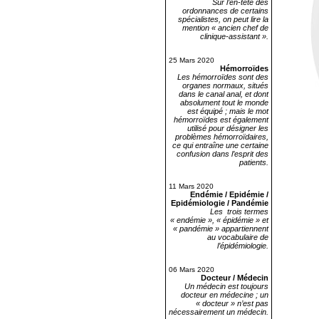
Sur l’en-tête des
ordonnances de certains
spécialistes, on peut lire la
mention « ancien chef de
clinique-assistant ».
25 Mars 2020
Hémorroïdes
Les hémorroïdes sont des
organes normaux, situés
dans le canal anal, et dont
absolument tout le monde
est équipé ; mais le mot
hémorroïdes est également
utilisé pour désigner les
problèmes hémorroïdaires,
ce qui entraîne une certaine
confusion dans l’esprit des
patients.
11 Mars 2020
Endémie / Epidémie /
Epidémiologie / Pandémie
Les trois termes
« endémie », « épidémie » et
« pandémie » appartiennent
au vocabulaire de
l’épidémiologie.
06 Mars 2020
Docteur / Médecin
Un médecin est toujours
docteur en médecine ; un
« docteur » n’est pas
nécessairement un médecin.