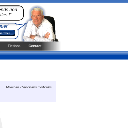
ends rien
tes !"
quer"
Fictions
Contact
Médecins / Spécialités médicales