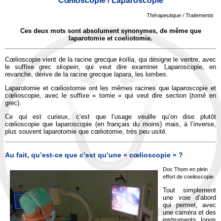
Cœlioscopie / Laparoscopie
Thérapeutique / Traitements
Ces deux mots sont absolument synonymes, de même que
laparotomie et coeliotomie.
Cœlioscopie vient de la racine grecque
koïlia
, qui désigne le ventre, avec
le suffixe grec
skopein
, qui veut dire examiner. Laparoscopie, en
revanche, dérive de la racine grecque
lapara
, les lombes.
Laparotomie et cœliostomie ont les mêmes racines que laparoscopie et
cœlioscopie, avec le suffixe « tomie » qui veut dire section (
tomê
en
grec).
Ce qui est curieux, c’est que l’usage veuille qu’on dise plutôt
cœlioscopie que laparoscopie (en français du moins) mais, à l’inverse,
plus souvent laparotomie que cœliotomie, très peu usité.
Au fait, qu’est-ce que c’est qu’une « cœlioscopie
» ?
Doc Thom en plein
effort de coelioscopie
Tout simplement
une voie d’abord
qui permet, avec
une caméra et des
instruments longs