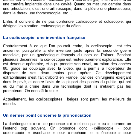
une caméra implantée dans une cavité. Quand on met une caméra dans
une articulation, c’est une arthroscopie, dans la plèvre une pleuroscopie,
dans le thorax une thoracoscopie, etc…
Enfin, il convient de ne pas confondre cœlioscopie et coloscopie, qui
désigne l’exploration endoscopique du côlon.
La cœlioscopie, une invention française
Contrairement à ce que l’on pourrait croire, la cœlioscopie est très
ancienne, puisqu’elle a été inventée juste après la seconde guerre
mondiale, par un gynécologue français du nom de Palmer. Pendant
plusieurs décennies, la cœlioscopie est restée purement exploratrice. Elle
est devenue opératoire, et a pu prendre son envol, au mitan des années
80, grâce au couplage avec la vidéo, qui a permis à l’opérateur de
disposer de ses deux mains pour opérer. Ce développement
extraordinaire s’est fait d’abord en France, par des chirurgiens exerçant
dans le privé, et contre l’avis de la plupart des pontes du public, qui ont
eu du mal à croire dans une technologie dont ils n’étaient pas les
promoteurs. On connaît la suite.
Actuellement, les cœlioscopistes belges sont parmi les meilleurs du
monde
.
Un dernier point concerne la prononciation
La diphtongue « œ » se prononce « é » et non pas « eu », comme on
l’entend trop souvent. On prononce donc «célioscopie » pour
cœlioscopie, « ésophage » pour œsophage, et « énologie » pour