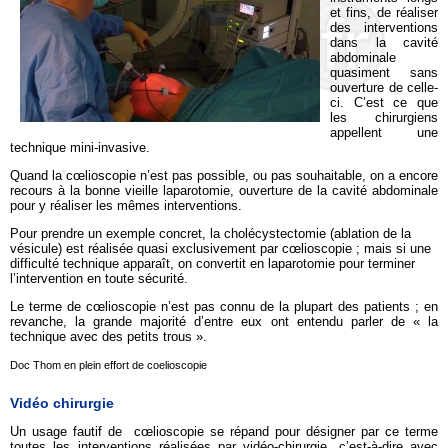
et fins, de réaliser
des interventions
dans la cavité
abdominale
quasiment sans
ouverture de celle-
ci. C’est ce que
les chirurgiens
appellent une
technique mini-invasive.
Quand la cœlioscopie n’est pas possible, ou pas souhaitable, on a encore
recours à la bonne vieille laparotomie, ouverture de la cavité abdominale
pour y réaliser les mêmes interventions.
Pour prendre un exemple concret, la cholécystectomie (ablation de la
vésicule) est réalisée quasi exclusivement par cœlioscopie ; mais si une
difficulté technique apparaît, on convertit en laparotomie pour terminer
l’intervention en toute sécurité.
Le terme de cœlioscopie n’est pas connu de la plupart des patients ; en
revanche, la grande majorité d’entre eux ont entendu parler de « la
technique avec des petits trous ».
Doc Thom en plein effort de coelioscopie
Vidéo chirurgie
Un usage fautif de cœlioscopie se répand pour désigner par ce terme
toutes les interventions réalisées par vidéo-chirurgie, c’est-à-dire avec