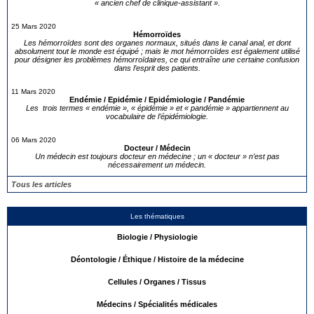
« ancien chef de clinique-assistant ».
25 Mars 2020
Hémorroïdes
Les hémorroïdes sont des organes normaux, situés dans le canal anal, et dont
absolument tout le monde est équipé ; mais le mot hémorroïdes est également utilisé
pour désigner les problèmes hémorroïdaires, ce qui entraîne une certaine confusion
dans l’esprit des patients.
11 Mars 2020
Endémie / Epidémie / Epidémiologie / Pandémie
Les trois termes « endémie », « épidémie » et « pandémie » appartiennent au
vocabulaire de l’épidémiologie.
06 Mars 2020
Docteur / Médecin
Un médecin est toujours docteur en médecine ; un « docteur » n’est pas
nécessairement un médecin.
Tous les articles
Les thématiques
Biologie / Physiologie
Déontologie / Éthique / Histoire de la médecine
Cellules / Organes / Tissus
Médecins / Spécialités médicales