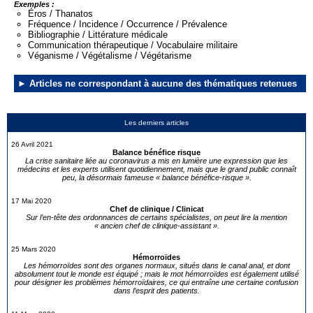
Exemples :
Éros / Thanatos
Fréquence / Incidence / Occurrence / Prévalence
Bibliographie / Littérature médicale
Communication thérapeutique / Vocabulaire militaire
Véganisme / Végétalisme / Végétarisme
Articles ne correspondant à aucune des thématiques retenues
Les derniers articles
26 Avril 2021
Balance bénéfice risque
La crise sanitaire liée au coronavirus a mis en lumière une expression que les
médecins et les experts utilisent quotidiennement, mais que le grand public connaît
peu, la désormais fameuse « balance bénéfice-risque ».
17 Mai 2020
Chef de clinique / Clinicat
Sur l’en-tête des ordonnances de certains spécialistes, on peut lire la mention
« ancien chef de clinique-assistant ».
25 Mars 2020
Hémorroïdes
Les hémorroïdes sont des organes normaux, situés dans le canal anal, et dont
absolument tout le monde est équipé ; mais le mot hémorroïdes est également utilisé
pour désigner les problèmes hémorroïdaires, ce qui entraîne une certaine confusion
dans l’esprit des patients.